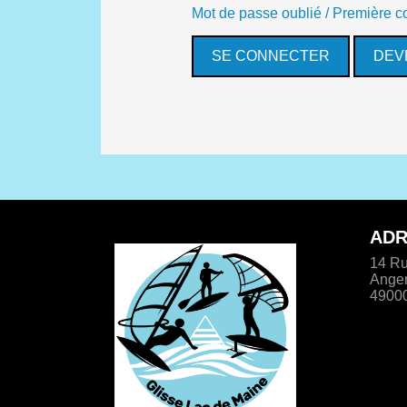
Mot de passe oublié / Première 
DEV
ADR
14 Ru
Ange
4900