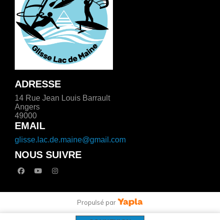
ADRESSE
14 Rue Jean Louis Barrault
Angers
49000
EMAIL
glisse.lac.de.maine@gmail.com
NOUS SUIVRE
facebook
youtube
instagram
Propulsé par